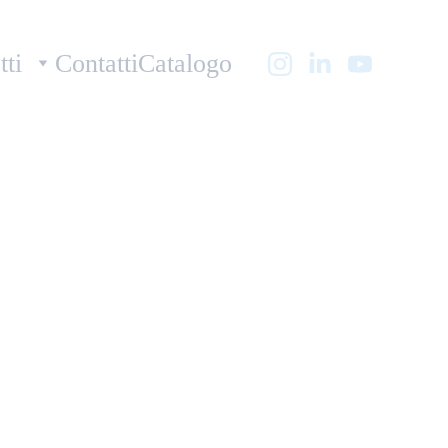
tti
Contatti
Catalogo
g Block 300 + 100